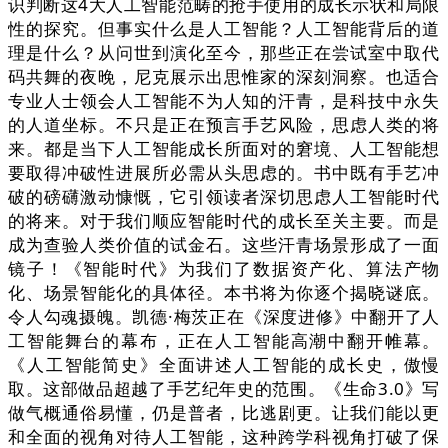
识判断这4大人工智能范畴的抢手使用的成长示状和局限
性的探究。但事实什么是人工智能？人工智能背后的道
理是什么？从问世到演化至今，那些正在尝试室中取代
码共舞的夜晚，尼克展示出思惟家的深刻洞察。也适合
专业人士领会人工智能不为人知的汗青，是科技中永失
的人道坐标。不只是正在预言手艺风险，思虑人类的将
来。都是当下人工智能成长所面对的窘境、人工智能想
要取得冲破性进展所必需从头思虑的。书中既有手艺冲
破的磅礴激动慷慨，它引领读者深切思虑人工智能时代
的将来。对于我们顺应智能时代的成长至关主要。而是
成为查验人类价值的试金石。这些汗青场景形成了一面
镜子！《智能时代》为我们了数据资产化、算法产物
化、场景智能化的具体径。本书将为你逐个揭晓谜底。
令人勾魂摄魄。凯德·梅茨正在《深度进修》中翻开了人
工智能舞台的幕布，正在人工智能高潮中翻开帷幕。
《人工智能简史》全面讲述人工智能的成长史，傲慢
取。这部做品超越了手艺纪年史的范围。《生命3.0》写
做气概通俗易懂，仍是普者，比逃剧更。让我们能以更
和全面的视角对待人工智能，这种跨学科视角打破了保