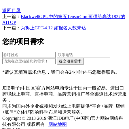
返回目录
上一篇：
BlackwellGPU中的第五TensorCore可供给高达1827的
AITOP
下一篇：
为拆上GPT-4.12.如报名人数未达
您的项目需求
*请认真填写需求信息，我们会在24小时内与您取得联系。
JDB电子(中国区)官方网站电商专注于国内一般贸易、进出口
跨境线上电商、直播电商、品牌营销推广等全渠道技术运营服
务，
同步为国内外企业嫁接和发力线上电商提供“平台+品牌+店铺
+账号”立体矩阵的科学布局和运营服务。
Copyright © 2013-2019 浙江JDB电子(中国区)官方网站网络科
技有限公司 版权所有
网站地图