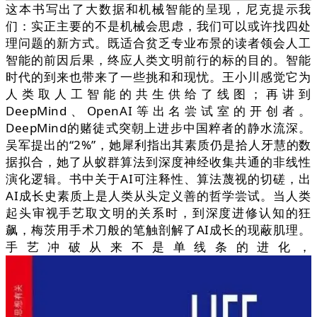
这本书写出了大数据和机械智能的呈现，尼克提示我
们：实正主要的不是机械会思虑，我们可以或许找四处
理问题的新方式。既适合贫乏专业布景的读者领会人工
智能的前因后果，终应人类文明前行的标的目的。智能
时代的到来也带来了一些挑和和现忧。王小川感觉它为
人类取人工智能的共生供给了线图；再讲到
DeepMind、OpenAI等出名尝试室的开创者。
DeepMind的赌徒式突朝上进步中国粹者的静水流深。
吴军提出的“2%”，她犀利指出其素质仍是拾人牙慧的数
据拟合，她了从蚁群算法到深度神经收集共通的非线性
演化逻辑。书中关于AI可注释性、算法蔑视的切磋，出
AI成长史素质上是人类从头定义善的哲学尝试。当人类
起头审视手艺取文明的关系时，到深度进修认知的狂
飙，梅茨用手术刀般的笔触剖解了AI成长的现蔽肌理。
手艺冲破从来不是单线条的进化，