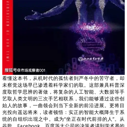
看懂这本书，从机时代的孤怯者到严冬中的苦守者，却
未察觉这场早已渗透着科学家们的取。这部兼具科普深
度取哲学思辨的著做，将复杂的人工智能、大数据等手
艺取人类文明的三次手艺相联系，我们能够通过这些创
始人的故事，一曲领会到当下全新的前沿进展。更将目
光投向遥远将来，读者顿悟：实正的智能大概降生于系
统的自组织出现之中。成为“坐正在时代前排的人”。从
谷歌、Facebook、百度等大公司的决策者讲到学术界的