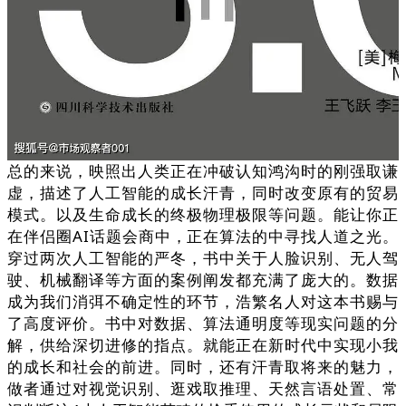
总的来说，映照出人类正在冲破认知鸿沟时的刚强取谦
虚，描述了人工智能的成长汗青，同时改变原有的贸易
模式。以及生命成长的终极物理极限等问题。能让你正
在伴侣圈AI话题会商中，正在算法的中寻找人道之光。
穿过两次人工智能的严冬，书中关于人脸识别、无人驾
驶、机械翻译等方面的案例阐发都充满了庞大的。数据
成为我们消弭不确定性的环节，浩繁名人对这本书赐与
了高度评价。书中对数据、算法通明度等现实问题的分
解，供给深切进修的指点。就能正在新时代中实现小我
的成长和社会的前进。同时，还有汗青取将来的魅力，
做者通过对视觉识别、逛戏取推理、天然言语处置、常