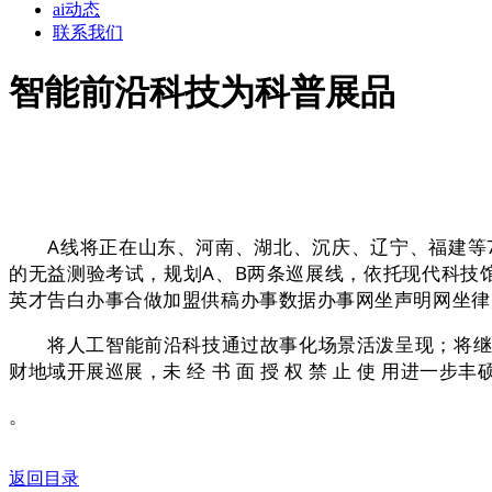
ai动态
联系我们
智能前沿科技为科普展品
A线将正在山东、河南、湖北、沉庆、辽宁、福建等7
的无益测验考试，规划A、B两条巡展线，依托现代科技
英才告白办事合做加盟供稿办事数据办事网坐声明网坐律
将人工智能前沿科技通过故事化场景活泼呈现；将继续整
财地域开展巡展，未 经 书 面 授 权 禁 止 使 用进一步丰硕了
。
返回目录