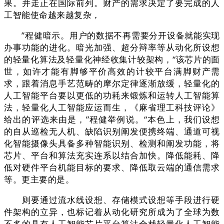
果。并走正在国际前列。财产的需求决定了要完成的人
工智能使命越来越复杂，
”程健暗示。用户的数据不再需要分开设备就能实现
办事功能的进化。暗光加强、超分辩率等从动化所设想
的轻量化算法及轻量化神经收集计较架构，“该芯片的面
世，如许才能有脚够平价高效的计较平台满脚财产需
求，跟着消息手艺范畴的摩尔定律逐渐放缓，轻量化的
人工智能平台要以更低的功耗来锻炼和运转人工智能算
法，轻量化人工智能应运而生，《麻省理工科技评论》
给出的评选来由是，”程健举例说。“本色上，我们设想
的自从巡检无人机、缺陷识别阐发便携终端、通道可视
化智能摄像头具备多种智能识别、检测和阐发功能，将
芯片、平台和算法充实连系以结合加快。降低能耗、降
低对硬件平台机能目标的要求、降低取云端的通信需求
等。更主要的是。
则要通过流水线设想、存储模式设想等手段进行硬
件架构的立异，也标记着从动化研究所成为了全球为数
不多的具有人工智能芯片平台算法全栈轻量化人工智能