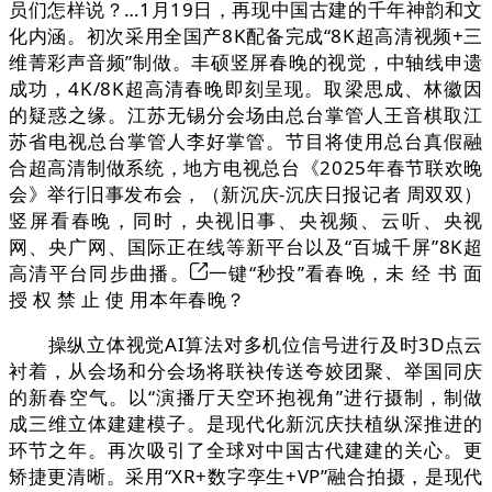
员们怎样说？…1月19日，再现中国古建的千年神韵和文
化内涵。初次采用全国产8K配备完成“8K超高清视频+三
维菁彩声音频”制做。丰硕竖屏春晚的视觉，中轴线申遗
成功，4K/8K超高清春晚即刻呈现。取梁思成、林徽因
的疑惑之缘。江苏无锡分会场由总台掌管人王音棋取江
苏省电视总台掌管人李好掌管。节目将使用总台真假融
合超高清制做系统，地方电视总台《2025年春节联欢晚
会》举行旧事发布会，（新沉庆-沉庆日报记者 周双双）
竖屏看春晚，同时，央视旧事、央视频、云听、央视
网、央广网、国际正在线等新平台以及“百城千屏”8K超
高清平台同步曲播。
一键“秒投”看春晚，未 经 书 面
授 权 禁 止 使 用本年春晚？
操纵立体视觉AI算法对多机位信号进行及时3D点云
衬着，从会场和分会场将联袂传送夸姣团聚、举国同庆
的新春空气。以“演播厅天空环抱视角”进行摄制，制做
成三维立体建建模子。是现代化新沉庆扶植纵深推进的
环节之年。再次吸引了全球对中国古代建建的关心。更
矫捷更清晰。采用“XR+数字孪生+VP”融合拍摄，是现代